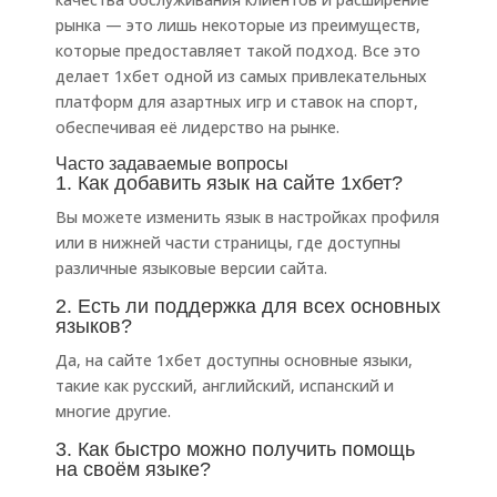
рынка — это лишь некоторые из преимуществ,
которые предоставляет такой подход. Все это
делает 1хбет одной из самых привлекательных
платформ для азартных игр и ставок на спорт,
обеспечивая её лидерство на рынке.
Часто задаваемые вопросы
1. Как добавить язык на сайте 1хбет?
Вы можете изменить язык в настройках профиля
или в нижней части страницы, где доступны
различные языковые версии сайта.
2. Есть ли поддержка для всех основных
языков?
Да, на сайте 1хбет доступны основные языки,
такие как русский, английский, испанский и
многие другие.
3. Как быстро можно получить помощь
на своём языке?