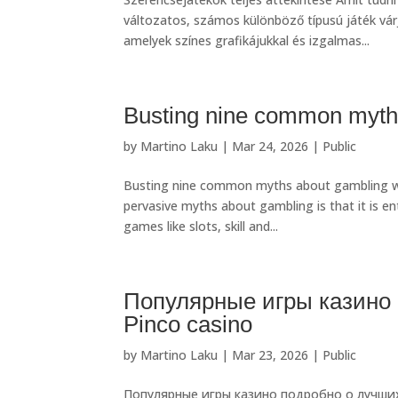
változatos, számos különböző típusú játék vá
amelyek színes grafikájukkal és izgalmas...
Busting nine common myths
by
Martino Laku
|
Mar 24, 2026
|
Public
Busting nine common myths about gambling wit
pervasive myths about gambling is that it is enti
games like slots, skill and...
Популярные игры казино 
Pinco casino
by
Martino Laku
|
Mar 23, 2026
|
Public
Популярные игры казино подробно о лучших