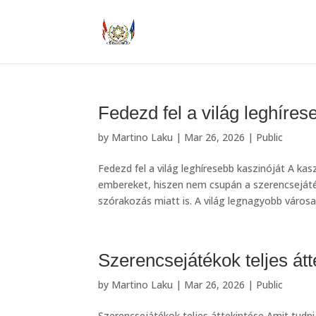
Fedezd fel a világ leghíres
by
Martino Laku
|
Mar 26, 2026
|
Public
Fedezd fel a világ leghíresebb kaszinóját A ka
embereket, hiszen nem csupán a szerencsejáté
szórakozás miatt is. A világ legnagyobb városai
Szerencsejátékok teljes át
by
Martino Laku
|
Mar 26, 2026
|
Public
Szerencsejátékok teljes áttekintése Amit tudni