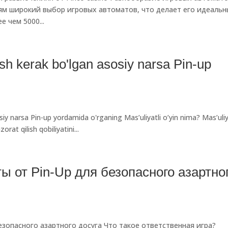
лям широкий выбор игровых автоматов, что делает его идеаль
 чем 5000...
lish kerak bo'lgan asosiy narsa Pin-up
osiy narsa Pin-up yordamida o'rganing Mas’uliyatli o’yin nima? Mas’uliy
orat qilish qobiliyatini...
ы от Pin-Up для безопасного азартно
езопасного азартного досуга Что такое ответственная игра?