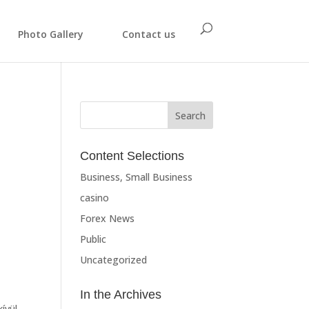
Photo Gallery
Contact us
Content Selections
Business, Small Business
casino
Forex News
Public
Uncategorized
In the Archives
ívül